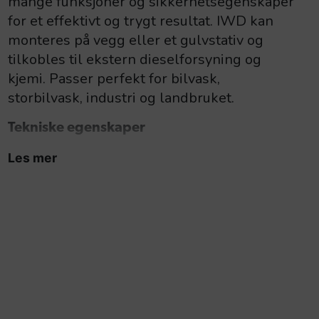
mange funksjoner og sikkerhetsegenskaper
for et effektivt og trygt resultat. IWD kan
monteres på vegg eller et gulvstativ og
tilkobles til ekstern dieselforsyning og
kjemi. Passer perfekt for bilvask,
storbilvask, industri og landbruket.
Tekniske egenskaper
Les mer
Veivakselpumpe med tre keramiske stempler og
smidd messing pumpetopp.
Vibrasjonsfri kopling mellom pumpe og motor.
ICS – Intelligent Control Safety (start/stopp
system stopper og starter maskinen automatisk
ved aktivisering av høytrykkspistolen, med en
forsinkelse på stoppfunksjonen.
Flammekontroll.
Varmekjele i rustfritt stål med en effektivitet på
> 89 %.