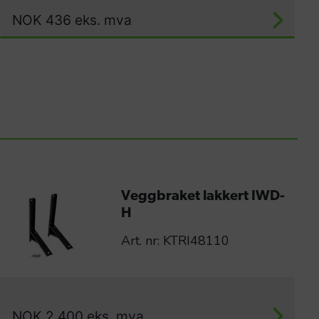
NOK
436
eks. mva
Veggbraket lakkert IWD-
H
Art. nr: KTRI48110
NOK
2 400
eks. mva