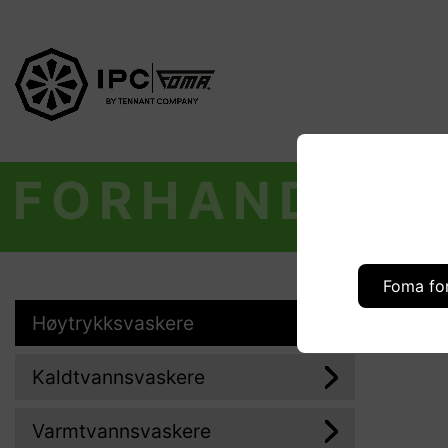
FORHANDLER
Foma fo
Høytrykksvaskere
Kaldtvannsvaskere
Varmtvannsvaskere