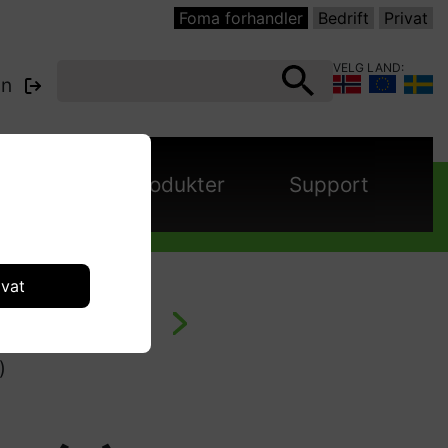
Foma forhandler
Bedrift
Privat
VELG LAND:
nn
panjer
Produkter
Support
ivat
asjonærvaskere
)