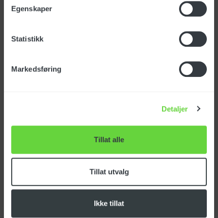
Egenskaper
Spesifikasjoner
Statistikk
Varenummer: 148100
Markedsføring
NOBB-nr: 23220015
EAN-nr: 7050481481006
Detaljer
Opprinnelsesland:
Tolltariff:
Tillat alle
Diameter Ø (mm): 60
Tillat utvalg
Last ned produktark
Ikke tillat