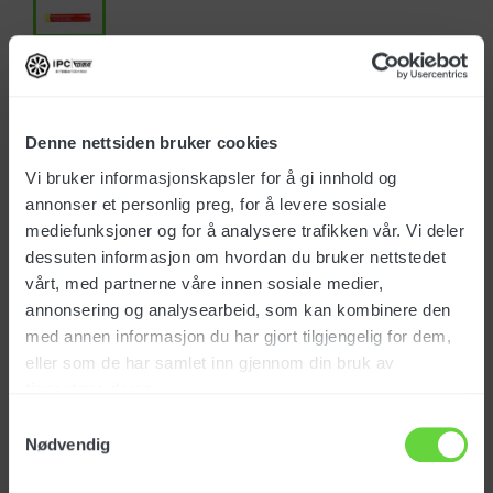
Art.nr.: 148100
Denne nettsiden bruker cookies
Vi bruker informasjonskapsler for å gi innhold og
annonser et personlig preg, for å levere sosiale
mediefunksjoner og for å analysere trafikken vår. Vi deler
dessuten informasjon om hvordan du bruker nettstedet
Produktinfo.
vårt, med partnerne våre innen sosiale medier,
annonsering og analysearbeid, som kan kombinere den
med annen informasjon du har gjort tilgjengelig for dem,
For gjennomføring i brannvegg
eller som de har samlet inn gjennom din bruk av
tjenestene deres.
Lengde: 33 cm
Samtykkevalg
Nødvendig