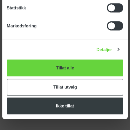
Statistikk
Spesifikasjoner
Markedsføring
Varenummer: 182411
Detaljer
NOBB-nr: 42200457
EAN-nr: 7050481824117
Tillat alle
Tillat utvalg
Last ned produktark
Last ned FDV
Ikke tillat