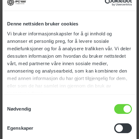
Denne nettsiden bruker cookies
Vi bruker informasjonskapsler for å gi innhold og
Art.nr.: 182411
annonser et personlig preg, for å levere sosiale
mediefunksjoner og for å analysere trafikken vår. Vi deler
Handlekurven er midlertidig utilgjengelig.
dessuten informasjon om hvordan du bruker nettstedet
The shopping cart is temporarily unavailable.
vårt, med partnerne våre innen sosiale medier,
annonsering og analysearbeid, som kan kombinere den
med annen informasjon du har gjort tilgjengelig for dem,
eller som de har samlet inn gjennom din bruk av
tjenestene deres.
Produktinfo.
Samtykkevalg
Nødvendig
Egenskaper