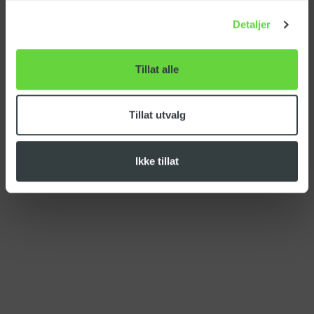
Tolltariff:
84249000
Detaljer
Last ned produktark
Tillat alle
Last ned FDV
Tillat utvalg
Ikke tillat