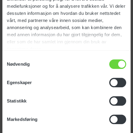
mediefunksjoner og for å analysere trafikken vår. Vi deler
Produktinfo.
dessuten informasjon om hvordan du bruker nettstedet
vårt, med partnerne våre innen sosiale medier,
annonsering og analysearbeid, som kan kombinere den
med annen informasjon du har gjort tilgjengelig for dem,
eller som de har samlet inn gjennom din bruk av
tjenestene deres.
Samtykkevalg
Nødvendig
Spesifikasjoner
Egenskaper
Varenummer: 182412
Statistikk
NOBB-nr: 42200514
EAN-nr: 7050481824124
Markedsføring
Opprinnelsesland:
ITALIA