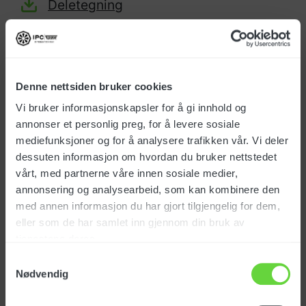
Deletegning
Denne nettsiden bruker cookies
Standardutstyr
Vi bruker informasjonskapsler for å gi innhold og
annonser et personlig preg, for å levere sosiale
mediefunksjoner og for å analysere trafikken vår. Vi deler
dessuten informasjon om hvordan du bruker nettstedet
vårt, med partnerne våre innen sosiale medier,
Sugerør krom Ø36
annonsering og analysearbeid, som kan kombinere den
Art. nr: LAFN11510
med annen informasjon du har gjort tilgjengelig for dem,
eller som de har samlet inn gjennom din bruk av
tjenestene deres.
Samtykkevalg
Nødvendig
NOK
79
eks. mva