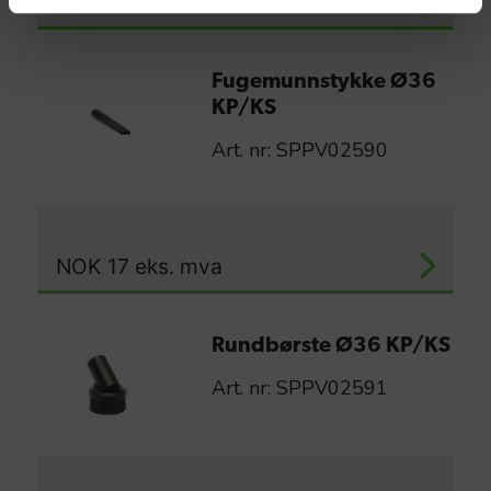
NOK
160
eks. mva
Fugemunnstykke Ø36
KP/KS
Art. nr: SPPV02590
NOK
17
eks. mva
Rundbørste Ø36 KP/KS
Art. nr: SPPV02591