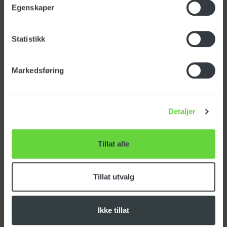
Egenskaper
Gulvmunnstykke Ø36
m/børste
Statistikk
Art. nr: SPPV02592
Markedsføring
NOK
183
eks. mva
Detaljer
Vannmunnstykke Ø36
Tillat alle
KP/KS
Art. nr: SPPV02593
Tillat utvalg
Ikke tillat