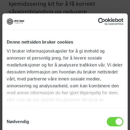
kjemidosering kit for å få korrekt
såpeinnblanding og redusere
kjemiforbruket.
Denne nettsiden bruker cookies
Vi bruker informasjonskapsler for å gi innhold og
annonser et personlig preg, for å levere sosiale
Spesifikasjoner
mediefunksjoner og for å analysere trafikken vår. Vi deler
dessuten informasjon om hvordan du bruker nettstedet
vårt, med partnerne våre innen sosiale medier,
Varenummer: 420009
annonsering og analysearbeid, som kan kombinere den
med annen informasjon du har gjort tilgjengelig for dem,
Opprinnelsesland:
eller som de har samlet inn gjennom din bruk av
Tolltariff:
tjenestene deres.
Samtykkevalg
Nødvendig
Last ned produktark