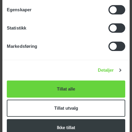
Egenskaper
Last ned FDV
Statistikk
Markedsføring
Standardutstyr
Detaljer
Sugenal latex fremre
Tillat alle
880mm
Art. nr: MPVR08039
Tillat utvalg
Ikke tillat