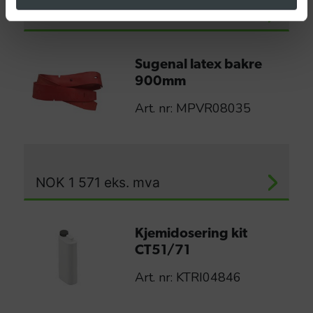
NOK
1 192
eks. mva
Sugenal latex bakre
900mm
Art. nr: MPVR08035
NOK
1 571
eks. mva
Kjemidosering kit
CT51/71
Art. nr: KTRI04846