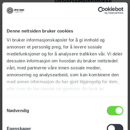
universalmunnstykke
Art.nr.: SPPV45774
Denne nettsiden bruker cookies
Vi bruker informasjonskapsler for å gi innhold og
NOK
131
eks. mva
annonser et personlig preg, for å levere sosiale
mediefunksjoner og for å analysere trafikken vår. Vi deler
dessuten informasjon om hvordan du bruker nettstedet
Børste for
vårt, med partnerne våre innen sosiale medier,
universalmunnstykke (1)
annonsering og analysearbeid, som kan kombinere den
Art.nr.: SPPV45772
med annen informasjon du har gjort tilgjengelig for dem,
eller som de har samlet inn gjennom din bruk av
tjenestene deres.
Samtykkevalg
Nødvendig
NOK
190
eks. mva
Egenskaper