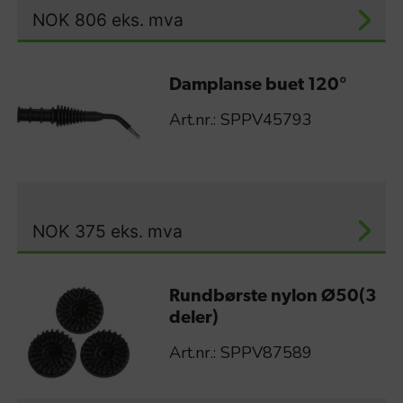
NOK
806
eks. mva
Damplanse buet 120°
Art.nr.: SPPV45793
NOK
375
eks. mva
Rundbørste nylon Ø50(3
deler)
Art.nr.: SPPV87589