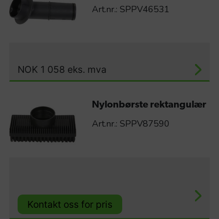
Art.nr.: SPPV46531
NOK
1 058
eks. mva
Nylonbørste rektangulær
Art.nr.: SPPV87590
Kontakt oss for pris