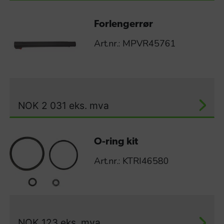
Forlengerrør
Art.nr.: MPVR45761
NOK
2 031
eks. mva
O-ring kit
Art.nr.: KTRI46580
NOK
123
eks. mva