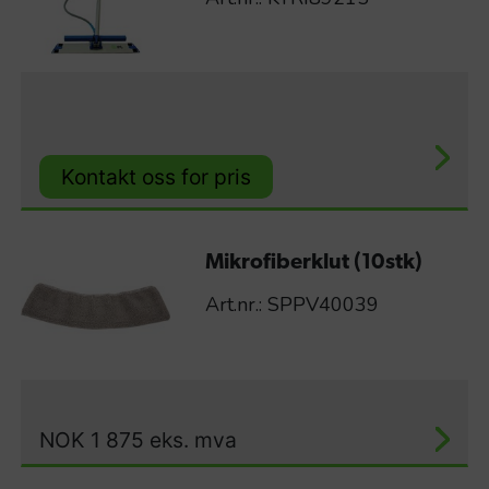
Kontakt oss for pris
Mikrofiberklut (10stk)
Art.nr.: SPPV40039
NOK
1 875
eks. mva