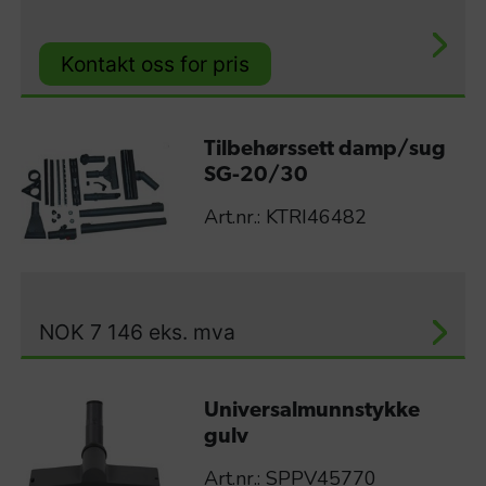
Kontakt oss for pris
Tilbehørssett damp/sug
SG-20/30
Art.nr.: KTRI46482
NOK
7 146
eks. mva
Universalmunnstykke
gulv
Art.nr.: SPPV45770