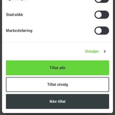
Børste for
universalmunnstykke (2)
Statistikk
Art.nr.: SPPV45773
Markedsføring
Detaljer
Kontakt oss for pris
Tillat alle
Gumminaler for
universalmunnstykke
Tillat utvalg
Art.nr.: MPVR45775
Ikke tillat