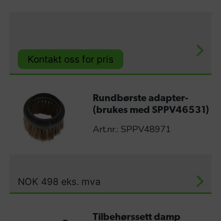
Kontakt oss for pris
Rundbørste adapter-
(brukes med SPPV46531)
Art.nr.: SPPV48971
NOK
498
eks. mva
Tilbehørssett damp