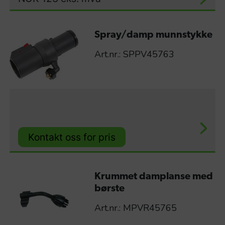
Spray/damp munnstykke
Art.nr.: SPPV45763
Kontakt oss for pris
Krummet damplanse med
børste
Art.nr.: MPVR45765