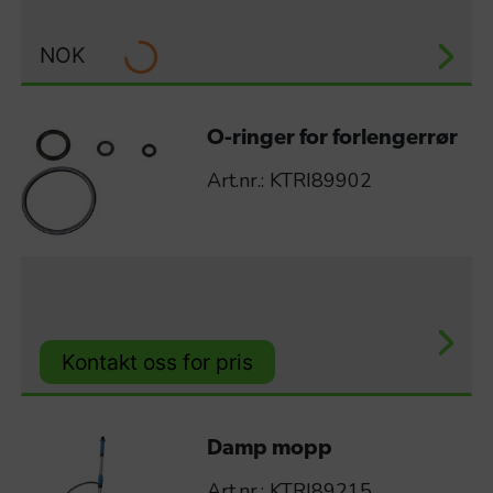
NOK
O-ringer for forlengerrør
Art.nr.: KTRI89902
Kontakt oss for pris
Damp mopp
Art.nr.: KTRI89215