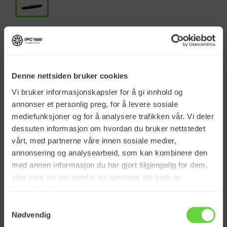
Art.nr.: SPPV02216
NOK 744,00
Denne nettsiden bruker cookies
Vi bruker informasjonskapsler for å gi innhold og
Alle priser eks. mva
annonser et personlig preg, for å levere sosiale
På lager
(2,00)
mediefunksjoner og for å analysere trafikken vår. Vi deler
dessuten informasjon om hvordan du bruker nettstedet
Leveringstid 1-4 dager
vårt, med partnerne våre innen sosiale medier,
annonsering og analysearbeid, som kan kombinere den
med annen informasjon du har gjort tilgjengelig for dem,
eller som de har samlet inn gjennom din bruk av
tjenestene deres.
Samtykkevalg
Produktinfo.
Nødvendig