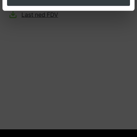
Last ned produktark
Last ned FDV