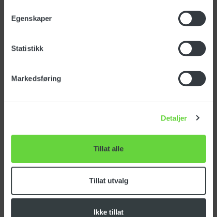
Egenskaper
Hovedbørste 550M
Statistikk
Markedsføring
Spesifikasjoner
Detaljer
Varenummer: SPPV02216
EAN-nr: 7,05048E+12
Tillat alle
Opprinnelsesland:
ITALIA
Tolltariff:
84249000
Tillat utvalg
Ikke tillat