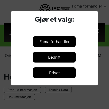
+
Foma forhandler
VELG LAND:
Gjør et valg:
Logg inn
Foma forhandler
Original IPC - Feiemaskiner
Hovedbørste 550M
Bedrift
Privat
Hovedbørste 550M
Produktinformasjon
Teknisk Data
Dokumentasjon