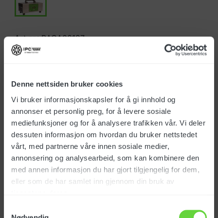
Art.nr.: BACA00127
NOK 18 153,00
Denne nettsiden bruker cookies
Alle priser eks. mva
Vi bruker informasjonskapsler for å gi innhold og
Ikke på lager
annonser et personlig preg, for å levere sosiale
Ta kontakt for mer informasjon
mediefunksjoner og for å analysere trafikken vår. Vi deler
dessuten informasjon om hvordan du bruker nettstedet
vårt, med partnerne våre innen sosiale medier,
annonsering og analysearbeid, som kan kombinere den
med annen informasjon du har gjort tilgjengelig for dem,
eller som de har samlet inn gjennom din bruk av
Produktinfo.
tjenestene deres.
Samtykkevalg
Nødvendig