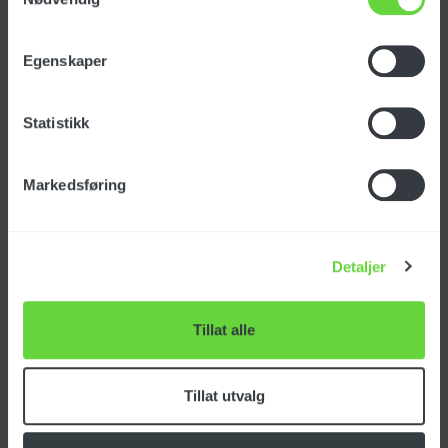
Stasjonær lavfrekvent batterilader til CT230.
Egenskaper
Statistikk
Spesifikasjoner
Markedsføring
Varenummer: BACA00127
Opprinnelsesland:
ITALIA
Detaljer
Tolltariff:
84249000
Tillat alle
Kapasitet: 35 Ah
Spenning: 36 Volt
Tillat utvalg
Passer til: CT230