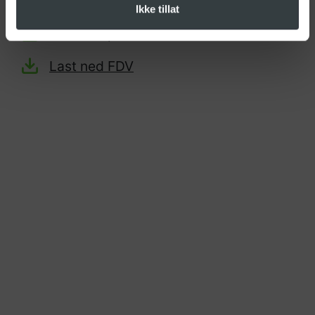
Ikke tillat
Last ned produktark
Last ned FDV