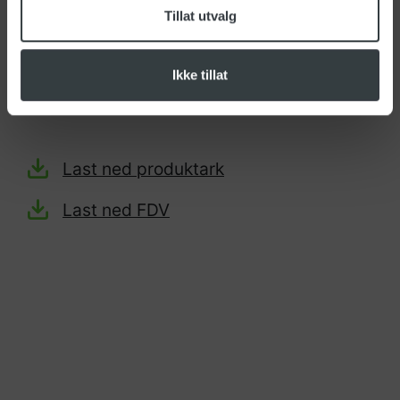
Tillat utvalg
Materiale: Latex
Passer til: CT5 B28
Ikke tillat
Lengde: 480mm
Last ned produktark
Last ned FDV