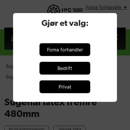
+
Foma forhandler
VELG LAND:
Gjør et valg:
Logg inn
Foma forhandler
Sugenaler - Latex
Bedrift
Sugenal latex fremre 480mm
Privat
Sugenal latex fremre
480mm
Produktinformasjon
Teknisk Data