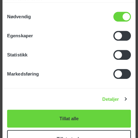
tjenestene deres.
Samtykkevalg
Nødvendig
Egenskaper
Spesifikasjoner
Statistikk
Varenummer: TBAP40210
Markedsføring
EAN-nr: 7050480402101
Opprinnelsesland:
KINA
Detaljer
Tolltariff:
40094200
Armering: Stål
Tillat alle
Gjenger inngang: M22 innv. gjenger
Gjenger utgang: 1/4" innv. gjenger