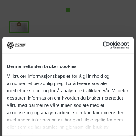
Art.nr.: FTDP00462
Denne nettsiden bruker cookies
Vi bruker informasjonskapsler for å gi innhold og
annonser et personlig preg, for å levere sosiale
mediefunksjoner og for å analysere trafikken vår. Vi deler
Produktinfo.
dessuten informasjon om hvordan du bruker nettstedet
vårt, med partnerne våre innen sosiale medier,
annonsering og analysearbeid, som kan kombinere den
med annen informasjon du har gjort tilgjengelig for dem,
eller som de har samlet inn gjennom din bruk av
tjenestene deres.