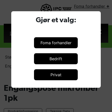
+
Foma forhandler
VELG LAND:
Gjør et valg:
Logg inn
Foma forhandler
Støvsugerposer
Bedrift
Engangspose mikrofiber 1pk (2)
Privat
Engangspose mikrofiber
1pk
Produktinformasjon
Teknisk Data