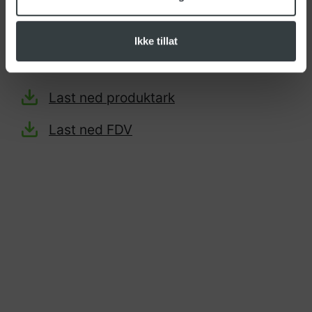
Bredde: 270mm
Høyde: 2mm
Ikke tillat
Last ned produktark
Last ned FDV