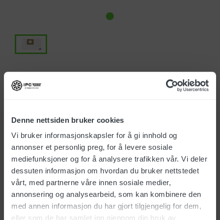
Art.nr.: 147733
NOK 302,00
Denne nettsiden bruker cookies
Alle priser eks. mva
Vi bruker informasjonskapsler for å gi innhold og
Produktet er utgått
annonser et personlig preg, for å levere sosiale
mediefunksjoner og for å analysere trafikken vår. Vi deler
Ikke på lager
dessuten informasjon om hvordan du bruker nettstedet
vårt, med partnerne våre innen sosiale medier,
Ta kontakt for mer informasjon
annonsering og analysearbeid, som kan kombinere den
med annen informasjon du har gjort tilgjengelig for dem,
eller som de har samlet inn gjennom din bruk av