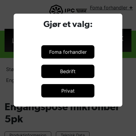
+
Foma forhandler
VELG LAND:
Gjør et valg:
Logg inn
Foma forhandler
Støvsugerposer
Bedrift
Engangspose mikrofiber 5pk (5)
Privat
Engangspose mikrofiber
5pk
Produktinformasjon
Teknisk Data