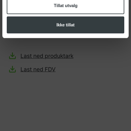
Tillat utvalg
Materiale: Mikrofiber
Passer til: CS 1/15 ECO
Ikke tillat
Type: lags
Last ned produktark
Last ned FDV