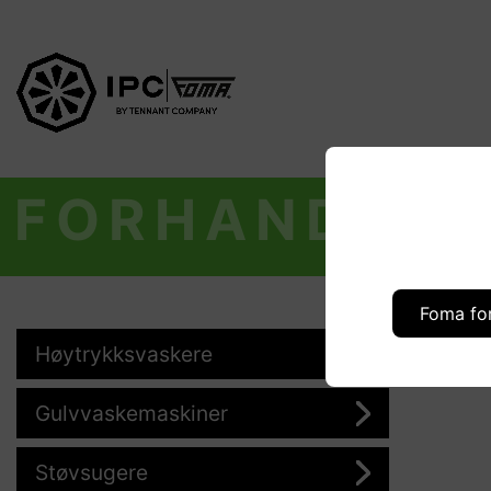
FORHANDLER
Foma fo
Høytrykksvaskere
Gulvvaskemaskiner
Støvsugere