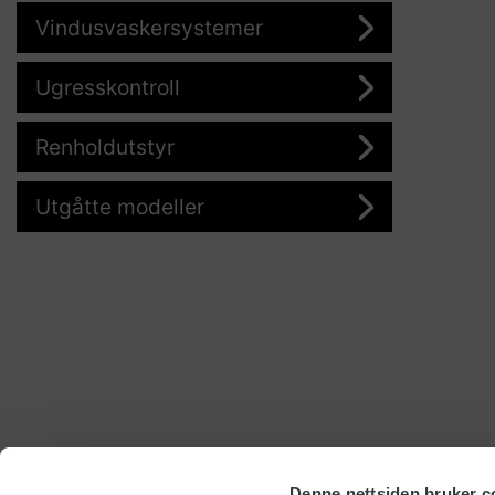
Vindusvaskersystemer
Ugresskontroll
Renholdutstyr
Utgåtte modeller
Denne nettsiden bruker c