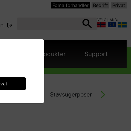
Foma forhandler
Bedrift
Privat
VELG LAND:
nn
panjer
Produkter
Support
ivat
Støvsugere
Støvsugerposer