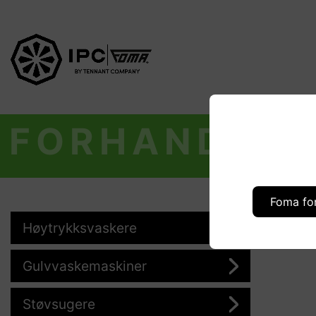
FORHANDLER
Foma fo
Høytrykksvaskere
Gulvvaskemaskiner
Støvsugere