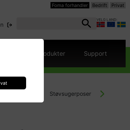
Foma forhandler
Bedrift
Privat
VELG LAND:
nn
panjer
Produkter
Support
ivat
Støvsugere
Støvsugerposer