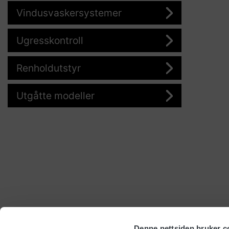
Vindusvaskersystemer
Ugresskontroll
Renholdutstyr
Utgåtte modeller
Denne nettsiden bruker c