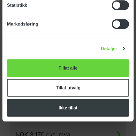
Statistikk
Avkalkingsvæske, 10
liter
Markedsføring
Art. nr: PRCH40045
Detaljer
NOK
1 590
eks. mva
Tillat alle
Slangetrommel PW-
Tillat utvalg
H35/50/61
Art. nr: KTRI40235
Ikke tillat
NOK
3 170
eks. mva