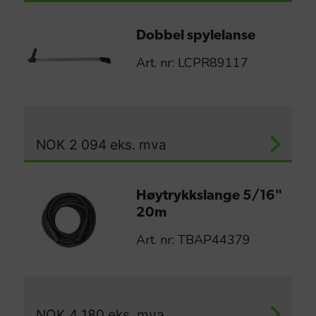
Dobbel spylelanse
Art. nr: LCPR89117
NOK
2 094
eks. mva
Høytrykkslange 5/16"
20m
Art. nr: TBAP44379
NOK
4 180
eks. mva