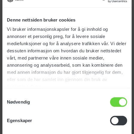
NOK
4 875
eks. mva
Denne nettsiden bruker cookies
Vi bruker informasjonskapsler for å gi innhold og
annonser et personlig preg, for å levere sosiale
Anbefalt tilbehør
mediefunksjoner og for å analysere trafikken vår. Vi deler
dessuten informasjon om hvordan du bruker nettstedet
vårt, med partnerne våre innen sosiale medier,
annonsering og analysearbeid, som kan kombinere den
med annen informasjon du har gjort tilgjengelig for dem,
Avkalkingsvæske, 1 liter
eller som de har samlet inn gjennom din bruk av
Art. nr: PRCH40047
tjenestene deres.
Samtykkevalg
Nødvendig
Egenskaper
NOK
249
eks. mva