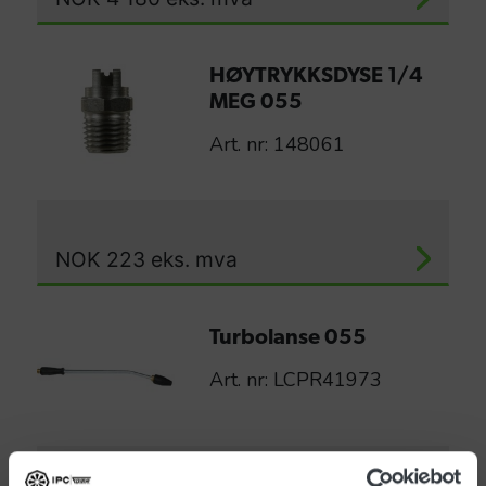
HØYTRYKKSDYSE 1/4
MEG 055
Art. nr: 148061
NOK
223
eks. mva
Turbolanse 055
Art. nr: LCPR41973