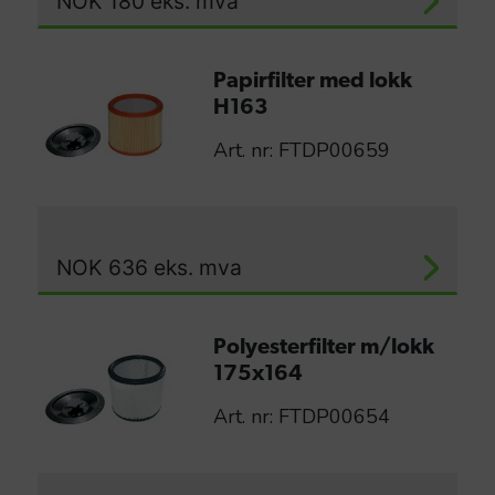
NOK
180
eks. mva
Papirfilter med lokk
H163
Art. nr: FTDP00659
NOK
636
eks. mva
Polyesterfilter m/lokk
175x164
Art. nr: FTDP00654