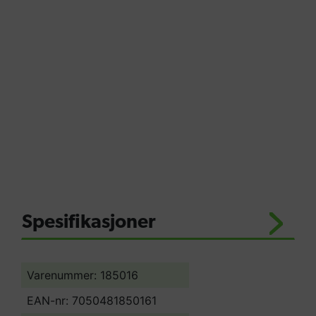
slitesterk som ny plast. Sugerørene er
laget av en blanding av plast og
aluminium som gjør det meget slitestrekt
og lett i vekt. GP støv- og vannsugere
egner seg til bruk i anleggsbransjen,
autobransjen, jordbruk og
industribransjen. GP støv- og vannsuger
kommer i utgaver med 1, 2 og 3
sugemotor(er) og i tank størrelser fra 16
liter til 72 liter.
Spesifikasjoner
Varenummer: 185016
EAN-nr: 7050481850161