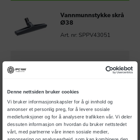
Vannmunnstykke skrå
Ø38
Art. nr: SPPV43051
NOK
383
eks. mva
Fugemunnstykke plast
Denne nettsiden bruker cookies
Ø38
Vi bruker informasjonskapsler for å gi innhold og
annonser et personlig preg, for å levere sosiale
Art. nr: SPPV00156
mediefunksjoner og for å analysere trafikken vår. Vi deler
dessuten informasjon om hvordan du bruker nettstedet
vårt, med partnerne våre innen sosiale medier,
annonsering og analysearbeid, som kan kombinere den