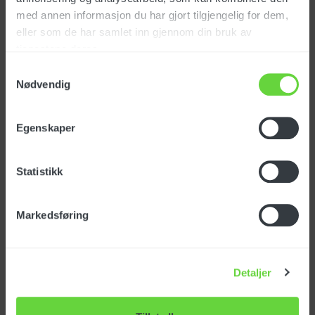
NOK
112
eks. mva
med annen informasjon du har gjort tilgjengelig for dem,
eller som de har samlet inn gjennom din bruk av
tjenestene deres.
Rundbørste Ø38
Samtykkevalg
Art. nr: SPPV43052
Nødvendig
Egenskaper
NOK
90
eks. mva
Statistikk
Markedsføring
Adapter Ø38-Ø38
Art. nr: MPVR43049
Detaljer