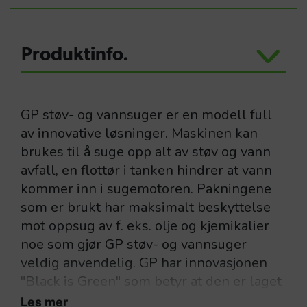
Produktinfo.
GP støv- og vannsuger er en modell full
av innovative løsninger. Maskinen kan
brukes til å suge opp alt av støv og vann
avfall, en flottør i tanken hindrer at vann
kommer inn i sugemotoren. Pakningene
som er brukt har maksimalt beskyttelse
mot oppsug av f. eks. olje og kjemikalier
noe som gjør GP støv- og vannsuger
veldig anvendelig. GP har innovasjonen
"Black is Green" som betyr at den er laget
av opp til 75% resirkulert plast og er like
Les mer